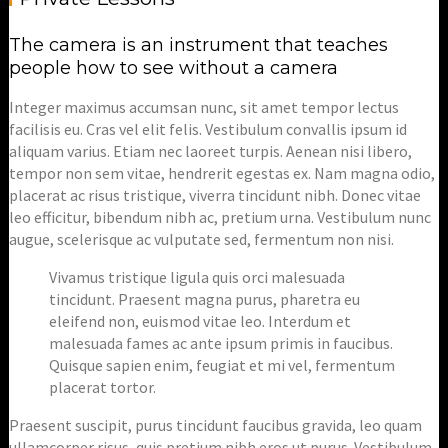
The camera is an instrument that teaches
people how to see without a camera
Integer maximus accumsan nunc, sit amet tempor lectus
facilisis eu. Cras vel elit felis. Vestibulum convallis ipsum id
aliquam varius. Etiam nec laoreet turpis. Aenean nisi libero,
tempor non sem vitae, hendrerit egestas ex. Nam magna odio,
placerat ac risus tristique, viverra tincidunt nibh. Donec vitae
leo efficitur, bibendum nibh ac, pretium urna. Vestibulum nunc
augue, scelerisque ac vulputate sed, fermentum non nisi.
Vivamus tristique ligula quis orci malesuada
tincidunt. Praesent magna purus, pharetra eu
eleifend non, euismod vitae leo. Interdum et
malesuada fames ac ante ipsum primis in faucibus.
Quisque sapien enim, feugiat et mi vel, fermentum
placerat tortor.
Praesent suscipit, purus tincidunt faucibus gravida, leo quam
ullamcorper risus, quis pretium nibh eros ut purus. Vestibulum