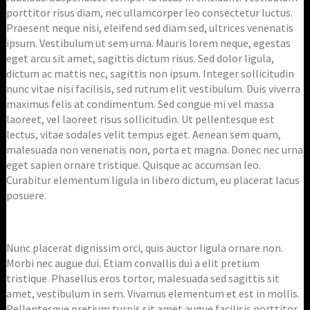
porttitor risus diam, nec ullamcorper leo consectetur luctus.
Praesent neque nisi, eleifend sed diam sed, ultrices venenatis
ipsum. Vestibulum ut sem urna. Mauris lorem neque, egestas
eget arcu sit amet, sagittis dictum risus. Sed dolor ligula,
dictum ac mattis nec, sagittis non ipsum. Integer sollicitudin
nunc vitae nisi facilisis, sed rutrum elit vestibulum. Duis viverra
maximus felis at condimentum. Sed congue mi vel massa
laoreet, vel laoreet risus sollicitudin. Ut pellentesque est
lectus, vitae sodales velit tempus eget. Aenean sem quam,
malesuada non venenatis non, porta et magna. Donec nec urna
eget sapien ornare tristique. Quisque ac accumsan leo.
Curabitur elementum ligula in libero dictum, eu placerat lacus
posuere.
Nunc placerat dignissim orci, quis auctor ligula ornare non.
Morbi nec augue dui. Etiam convallis dui a elit pretium
tristique. Phasellus eros tortor, malesuada sed sagittis sit
amet, vestibulum in sem. Vivamus elementum et est in mollis.
Pellentesque pretium turpis sit amet augue facilisis porttitor.