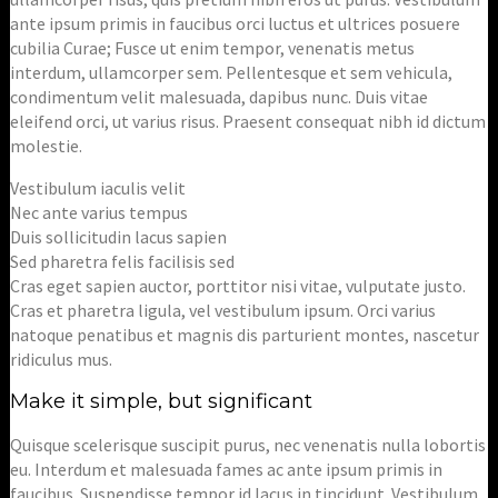
ante ipsum primis in faucibus orci luctus et ultrices posuere
cubilia Curae; Fusce ut enim tempor, venenatis metus
interdum, ullamcorper sem. Pellentesque et sem vehicula,
condimentum velit malesuada, dapibus nunc. Duis vitae
eleifend orci, ut varius risus. Praesent consequat nibh id dictum
molestie.
Vestibulum iaculis velit
Nec ante varius tempus
Duis sollicitudin lacus sapien
Sed pharetra felis facilisis sed
Cras eget sapien auctor, porttitor nisi vitae, vulputate justo.
Cras et pharetra ligula, vel vestibulum ipsum. Orci varius
natoque penatibus et magnis dis parturient montes, nascetur
ridiculus mus.
Make it simple, but significant
Quisque scelerisque suscipit purus, nec venenatis nulla lobortis
eu. Interdum et malesuada fames ac ante ipsum primis in
faucibus. Suspendisse tempor id lacus in tincidunt. Vestibulum