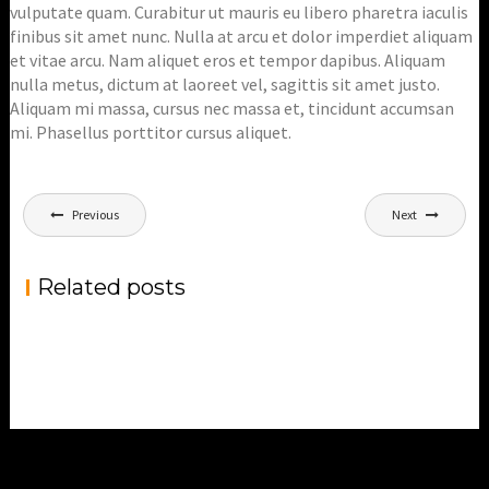
vulputate quam. Curabitur ut mauris eu libero pharetra iaculis
finibus sit amet nunc. Nulla at arcu et dolor imperdiet aliquam
et vitae arcu. Nam aliquet eros et tempor dapibus. Aliquam
nulla metus, dictum at laoreet vel, sagittis sit amet justo.
Aliquam mi massa, cursus nec massa et, tincidunt accumsan
mi. Phasellus porttitor cursus aliquet.
Bericht
Previous
Next
navigatie
Related posts
5 SIMPLE WAYS TO MAKE ATTRACTIVE
SECRETS OF SHOOTING NIGHT CITIES
ADVICES HOW TO START SELL ON
PHOTOGRAPHY
LANDSCAPES
MICROSTOCKS
,
Marnix
Photography
Trainings
,
,
Marnix
Courses
Photography
Marnix
Uncategorized
Trainings